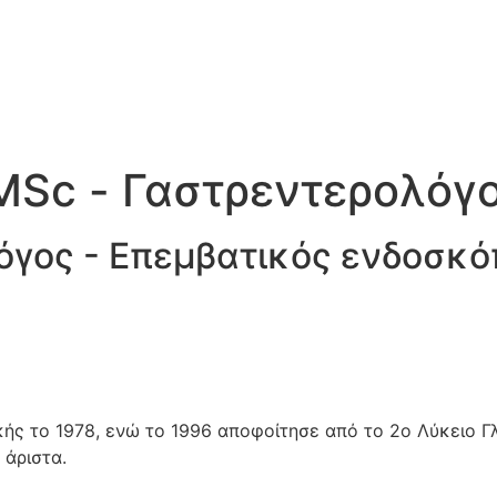
MSc - Γαστρεντερολόγ
όγος - Επεμβατικός ενδοσκό
ής το 1978, ενώ το 1996 αποφοίτησε από το 2ο Λύκειο Γλ
 άριστα.